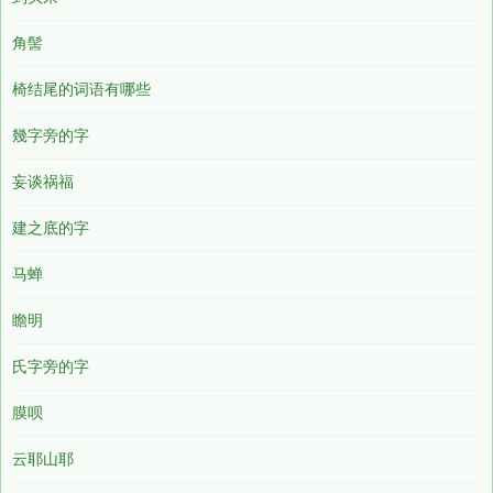
角髻
椅结尾的词语有哪些
幾字旁的字
妄谈祸福
建之底的字
马蝉
瞻明
氏字旁的字
膜呗
云耶山耶