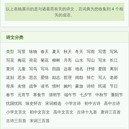
以上表格展示的是与诸葛亮有关的诗文，百词典为您收集到
4
个相
关的成语。
诗文分类
类型
写景
咏物
春天
夏天
秋天
冬天
写雨
写雪
写风
写花
梅花
荷花
菊花
柳树
月亮
山水
写山
写水
长江
黄河
儿童
写鸟
写马
田园
边塞
地名
抒情
爱国
离别
送别
思乡
思念
爱情
励志
哲理
闺怨
悼亡
写人
老师
母亲
友情
战争
读书
惜时
婉约
豪放
诗经
民谣
节日
春节
元宵节
寒食节
清明节
端午节
七夕节
中秋节
重阳节
忧国忧民
咏史怀古
宋词精选
小学古诗
初中古诗
高中古诗
小学文言文
初中文言文
高中文言文
古诗十九首
唐诗三百首
古诗三百首
宋词三百首