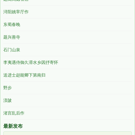
浔阳姚宰厅作
东蜀春晚
题兴善寺
石门山泉
李夷遇侍御久滞水乡因抒寄怀
送进士赵能卿下第南归
野步
渼陂
渚宫乱后作
最新发布