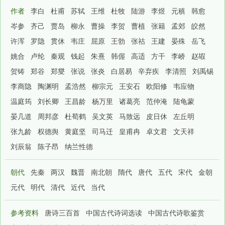
作者
李白
杜甫
苏轼
王维
杜牧
陆游
李煜
元稹
韩愈
岑参
齐己
贾岛
柳永
曹操
李贺
曹植
张籍
孟郊
皎然
许浑
罗隐
贯休
韦庄
屈原
王勃
张祜
王建
晏殊
岳飞
姚合
卢纶
秦观
钱起
朱熹
韩偓
高适
方干
李峤
赵嘏
贺铸
郑谷
郑燮
张说
张炎
白居易
辛弃疾
李清照
刘禹锡
李商隐
陶渊明
孟浩然
柳宗元
王安石
欧阳修
韦应物
温庭筠
刘长卿
王昌龄
杨万里
诸葛亮
范仲淹
陆龟蒙
晏几道
周邦彦
杜荀鹤
吴文英
马致远
皮日休
左丘明
张九龄
权德舆
黄庭坚
司马迁
皇甫冉
卓文君
文天祥
刘辰翁
陈子昂
纳兰性德
朝代
先秦
两汉
魏晋
南北朝
隋代
唐代
五代
宋代
金朝
元代
明代
清代
近代
当代
参考资料
唐诗三百首
中国古代诗词选读
中国古代诗歌鉴赏