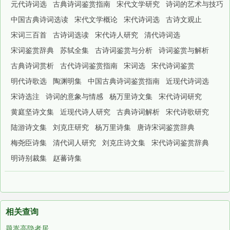
元代诗词选
古典诗词鉴赏指南
宋代文学研究
诗词的艺术与技巧
中国古典诗词选读
宋代文学概论
宋代诗词选
古诗文观止
宋词三百首
古诗词选读
宋代诗人研究
清代诗词选
宋词鉴赏辞典
苏轼全集
古诗词鉴赏与分析
诗词鉴赏与解析
古典诗词赏析
古代诗词鉴赏指南
宋词选
宋代诗词鉴赏
明代诗歌选
陶渊明集
中国古典诗词鉴赏指南
近现代诗词选
宋诗选注
诗词的意象与情感
杨万里诗文集
宋代诗词研究
黄庭坚诗文集
近现代诗人研究
古典诗词解析
宋代诗歌研究
陆游诗文集
刘克庄研究
杨万里诗集
唐诗宋词鉴赏辞典
梅尧臣诗集
清代词人研究
刘克庄诗文集
宋代诗词鉴赏辞典
明诗别裁集
赵蕃诗集
相关查询
题嵩高隐者居