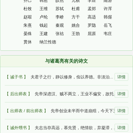
齐己
韩愈
皎然
元稹
李煜
陆游
杜牧
王维
苏轼
杜甫
孟郊
许浑
赵嘏
卢纶
李峤
方干
高适
韩偓
朱熹
钱起
秦观
姚合
罗隐
岳飞
晏殊
王建
张祜
王勃
屈原
韦庄
贯休
纳兰性德
与诸葛亮有关的诗文
【 诫子书 】
夫君子之行，静以修身，俭以养德。非淡泊... 2026-07-13 07:11:01
详情
【 后出师表 】
先帝深虑汉、贼不两立，王业不偏安，故托... 2026-06-25 05:39:42
详情
【 出师表 / 前出师表 】
先帝创业未半而中道崩殂，今天下三分，益... 2026-06-23 23:17:45
详情
【 诫外甥书 】
夫志当存高远，慕先贤，绝情欲，弃凝滞，... 2026-05-16 09:11:01
详情