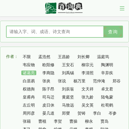
查询
作者：
不限
孟浩然
王昌龄
刘长卿
温庭筠
韦应物
欧阳修
王安石
柳宗元
陶渊明
诸葛亮
李商隐
刘禹锡
李清照
辛弃疾
白居易
张炎
张说
杨万里
范仲淹
郑谷
权德舆
陈子昂
刘辰翁
文天祥
卓文君
皇甫冉
司马迁
黄庭坚
张九龄
陆龟蒙
左丘明
皮日休
马致远
吴文英
杜荀鹤
周邦彦
晏几道
郑燮
贺铸
李白
岑参
张籍
曹植
李贺
曹操
柳永
贾岛