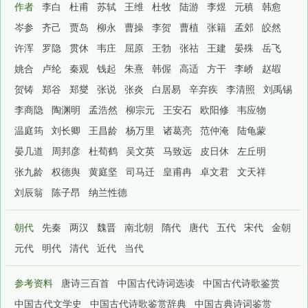
作者
李白
杜甫
苏轼
王维
杜牧
陆游
李煜
元稹
韩愈
岑参
齐己
贾岛
柳永
曹操
李贺
曹植
张籍
孟郊
皎然
许浑
罗隐
贯休
韦庄
屈原
王勃
张祜
王建
晏殊
岳飞
姚合
卢纶
秦观
钱起
朱熹
韩偓
高适
方干
李峤
赵嘏
贺铸
郑谷
郑燮
张说
张炎
白居易
辛弃疾
李清照
刘禹锡
李商隐
陶渊明
孟浩然
柳宗元
王安石
欧阳修
韦应物
温庭筠
刘长卿
王昌龄
杨万里
诸葛亮
范仲淹
陆龟蒙
晏几道
周邦彦
杜荀鹤
吴文英
马致远
皮日休
左丘明
张九龄
权德舆
黄庭坚
司马迁
皇甫冉
卓文君
文天祥
刘辰翁
陈子昂
纳兰性德
朝代
先秦
两汉
魏晋
南北朝
隋代
唐代
五代
宋代
金朝
元代
明代
清代
近代
当代
参考资料
唐诗三百首
中国古代诗词选读
中国古代诗歌鉴赏
中国古代文学史
中国古代诗歌鉴赏辞典
中国古典诗词鉴赏