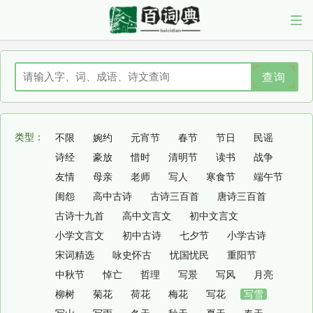
查询
类型：
不限
婉约
元宵节
春节
节日
民谣
诗经
豪放
惜时
清明节
读书
战争
友情
母亲
老师
写人
寒食节
端午节
闺怨
高中古诗
古诗三百首
唐诗三百首
古诗十九首
高中文言文
初中文言文
小学文言文
初中古诗
七夕节
小学古诗
宋词精选
咏史怀古
忧国忧民
重阳节
中秋节
悼亡
哲理
写景
写风
月亮
柳树
菊花
荷花
梅花
写花
写雪