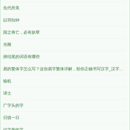
先代所美
以羽扣钟
国之将亡，必有妖孽
光雕
择结尾的词语有哪些
易的繁体字怎么写？这份易字繁体详解，助你正确书写汉字_汉字繁体学习
输机
译士
广字头的字
日慎一日
巛字旁的字