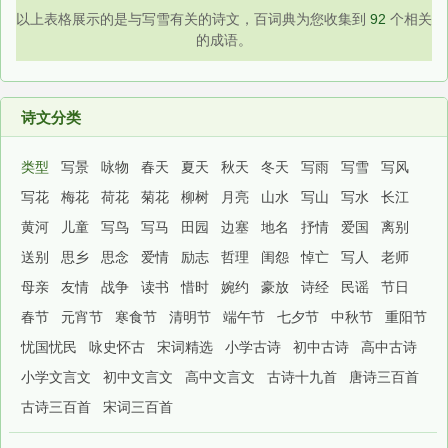
以上表格展示的是与写雪有关的诗文，百词典为您收集到
92
个相关
的成语。
诗文分类
类型
写景
咏物
春天
夏天
秋天
冬天
写雨
写雪
写风
写花
梅花
荷花
菊花
柳树
月亮
山水
写山
写水
长江
黄河
儿童
写鸟
写马
田园
边塞
地名
抒情
爱国
离别
送别
思乡
思念
爱情
励志
哲理
闺怨
悼亡
写人
老师
母亲
友情
战争
读书
惜时
婉约
豪放
诗经
民谣
节日
春节
元宵节
寒食节
清明节
端午节
七夕节
中秋节
重阳节
忧国忧民
咏史怀古
宋词精选
小学古诗
初中古诗
高中古诗
小学文言文
初中文言文
高中文言文
古诗十九首
唐诗三百首
古诗三百首
宋词三百首