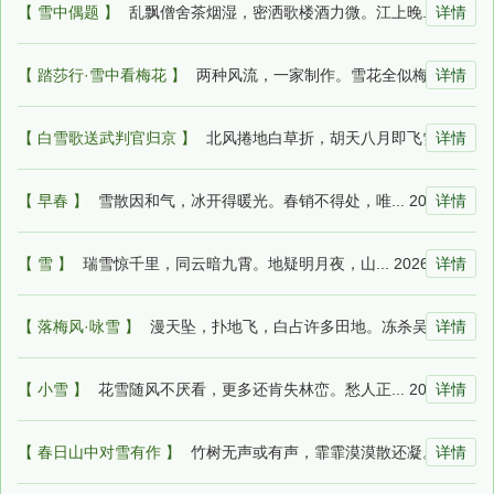
【 雪中偶题 】
乱飘僧舍茶烟湿，密洒歌楼酒力微。江上晚... 2026-07-11 22:49:22
详情
【 踏莎行·雪中看梅花 】
两种风流，一家制作。雪花全似梅花萼。细... 2026-07-11 22:37:53
详情
【 白雪歌送武判官归京 】
北风捲地白草折，胡天八月即飞雪。忽如一... 2026-07-11 21:56:41
详情
【 早春 】
雪散因和气，冰开得暖光。春销不得处，唯... 2026-07-11 20:33:31
详情
【 雪 】
瑞雪惊千里，同云暗九霄。地疑明月夜，山... 2026-07-11 19:28:58
详情
【 落梅风·咏雪 】
漫天坠，扑地飞，白占许多田地。冻杀吴民... 2026-07-10 23:40:44
详情
【 小雪 】
花雪随风不厌看，更多还肯失林峦。愁人正... 2026-07-10 08:48:59
详情
【 春日山中对雪有作 】
竹树无声或有声，霏霏漠漠散还凝。岭梅谢... 2026-07-10 06:52:14
详情