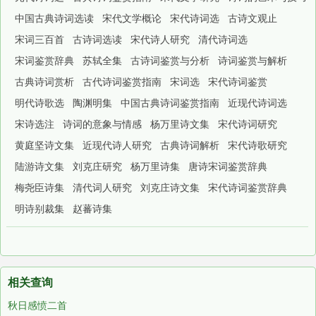
中国古典诗词选读
宋代文学概论
宋代诗词选
古诗文观止
宋词三百首
古诗词选读
宋代诗人研究
清代诗词选
宋词鉴赏辞典
苏轼全集
古诗词鉴赏与分析
诗词鉴赏与解析
古典诗词赏析
古代诗词鉴赏指南
宋词选
宋代诗词鉴赏
明代诗歌选
陶渊明集
中国古典诗词鉴赏指南
近现代诗词选
宋诗选注
诗词的意象与情感
杨万里诗文集
宋代诗词研究
黄庭坚诗文集
近现代诗人研究
古典诗词解析
宋代诗歌研究
陆游诗文集
刘克庄研究
杨万里诗集
唐诗宋词鉴赏辞典
梅尧臣诗集
清代词人研究
刘克庄诗文集
宋代诗词鉴赏辞典
明诗别裁集
赵蕃诗集
相关查询
秋日感愤二首