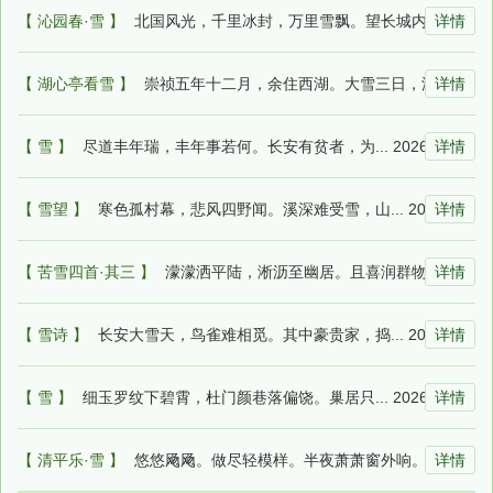
【 沁园春·雪 】
北国风光，千里冰封，万里雪飘。望长城内... 2026-07-09 17:54:41
详情
【 湖心亭看雪 】
崇祯五年十二月，余住西湖。大雪三日，湖... 2026-07-09 17:31:13
详情
【 雪 】
尽道丰年瑞，丰年事若何。长安有贫者，为... 2026-07-09 12:34:55
详情
【 雪望 】
寒色孤村幕，悲风四野闻。溪深难受雪，山... 2026-07-09 12:06:11
详情
【 苦雪四首·其三 】
濛濛洒平陆，淅沥至幽居。且喜润群物，焉... 2026-07-09 11:36:08
详情
【 雪诗 】
长安大雪天，鸟雀难相觅。其中豪贵家，捣... 2026-07-09 10:43:06
详情
【 雪 】
细玉罗纹下碧霄，杜门颜巷落偏饶。巢居只... 2026-07-09 04:02:42
详情
【 清平乐·雪 】
悠悠飏飏。做尽轻模样。半夜萧萧窗外响。... 2026-07-09 00:32:59
详情