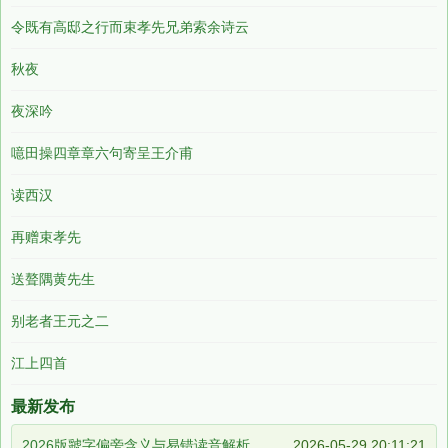
令既有高邸之行而束孝先兄弟索余诗云
秋夜
夜深吟
噫田操四章章六句寄呈王介甫
读西汉
再赠束孝先
送聱隅黄先生
别老者王元之二
江上四首
最新发布
2026版虢字偏旁含义与易错读音解析
2026-05-29 20:11:21