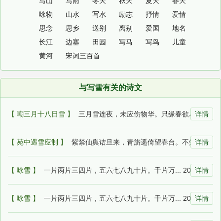
写山
写雨
冬天
秋天
夏天
春天
咏物
山水
写水
励志
抒情
爱情
思念
思乡
送别
离别
爱国
地名
长江
边塞
田园
写马
写鸟
儿童
黄河
宋词三百首
与写雪有关的诗文
【 嘲三月十八日雪 】
三月雪连夜，未应伤物华。只缘春欲尽，留... 2026-07-13 05:43:36
详情
【 苑中遇雪应制 】
紫禁仙舆诘旦来，青旂遥倚望春台。不知庭... 2026-07-12 07:18:23
详情
【 咏雪 】
一片两片三四片，五六七八九十片。千片万... 2026-07-12 06:22:49
详情
【 咏雪 】
一片两片三四片，五六七八九十片。千片万... 2026-07-11 23:54:49
详情