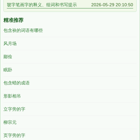
虢字笔画字的释义、组词和书写提示
2026-05-29 20:10:50
精准推荐
包含袂的词语有哪些
风月场
鄙俭
眠卧
包含蜡的成语
形影相吊
立字旁的字
柳宗元
页字旁的字