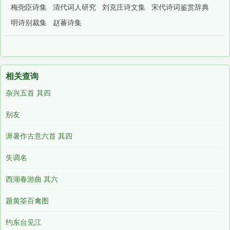
梅尧臣诗集
清代词人研究
刘克庄诗文集
宋代诗词鉴赏辞典
明诗别裁集
赵蕃诗集
相关查询
杂兴五首 其四
别友
溽暑作古意六首 其四
失调名
西湖春游曲 其六
题黄筌百禽图
约东台见江