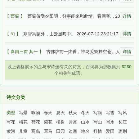
【 西窗 】
西窗偏受夕阳明，好事能来慰此情。看画客... 2026-07-12 23:24:58
详情
【 句 】
寒雪冥蒙外，山云显晦中。 2026-07-12 23:21:17
详情
【 喜雨三首 其一 】
古佛炉前一炷香，神龙夭矫挂空苍。人閒祥... 2026-07-12 22:49:42
详情
以上表格展示的是与宋诗选有关的诗文，百词典为您收集到
6260
个相关的成语。
诗文分类
类型
写景
咏物
春天
夏天
秋天
冬天
写雨
写雪
写风
写花
梅花
荷花
菊花
柳树
月亮
山水
写山
写水
长江
黄河
儿童
写鸟
写马
田园
边塞
地名
抒情
爱国
离别