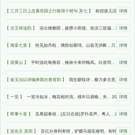
【 三月三日上忠襄坟因之行散得十绝句 其七 】
粉捏孩儿活逼真，象生果子更时新。输赢一... 2026-07-13 00:27:57
详情
【 次王得淦韵 】
浴出矮檐阴，披襟小雨侵。坐凉三鼓漏，和... 2026-07-13 00:26:19
详情
【 海棠七首 】
恰见如丹粒，俄惊似紫绵。山翁无供帐，只... 2026-07-13 00:17:46
详情
【 宿黄山 】
平时游此每雍容，掩袂今来对晚风。白首同... 2026-07-12 23:59:26
详情
【 俞玉汝以诗编来因次卷首韵 】
我生癖耽诗，极力参古意。寥寥千百年，所... 2026-07-12 23:47:48
详情
【 一室 】
一室冷如冰，梅花相对清。残年日易晚，夹... 2026-07-12 23:42:17
详情
【 即事十首 】
瓜果跽拳祝，{左日右侯}罗扑卖声。粤人... 2026-07-12 23:40:19
详情
【 送化主 其四 】
百亿分身利有情，驴腮马颔实难明。有时闹... 2026-07-12 23:34:25
详情