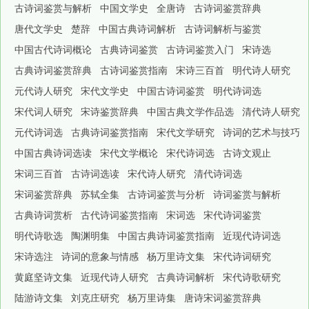
古诗词鉴赏与解析
中国文学史
全唐诗
古诗词鉴赏辞典
唐代文学史
楚辞
中国古典诗词解析
古诗词解析与鉴赏
中国古代诗词概论
古典诗词鉴赏
古诗词鉴赏入门
宋诗选
古典诗词鉴赏辞典
古诗词鉴赏指南
宋诗三百首
明代诗人研究
元代诗人研究
宋代文学史
中国古诗词鉴赏
明代诗词选
宋代词人研究
宋诗鉴赏辞典
中国古典文学作品选
清代诗人研究
元代诗词选
古典诗词鉴赏指南
宋代文学研究
诗词的艺术与技巧
中国古典诗词选读
宋代文学概论
宋代诗词选
古诗文观止
宋词三百首
古诗词选读
宋代诗人研究
清代诗词选
宋词鉴赏辞典
苏轼全集
古诗词鉴赏与分析
诗词鉴赏与解析
古典诗词赏析
古代诗词鉴赏指南
宋词选
宋代诗词鉴赏
明代诗歌选
陶渊明集
中国古典诗词鉴赏指南
近现代诗词选
宋诗选注
诗词的意象与情感
杨万里诗文集
宋代诗词研究
黄庭坚诗文集
近现代诗人研究
古典诗词解析
宋代诗歌研究
陆游诗文集
刘克庄研究
杨万里诗集
唐诗宋词鉴赏辞典