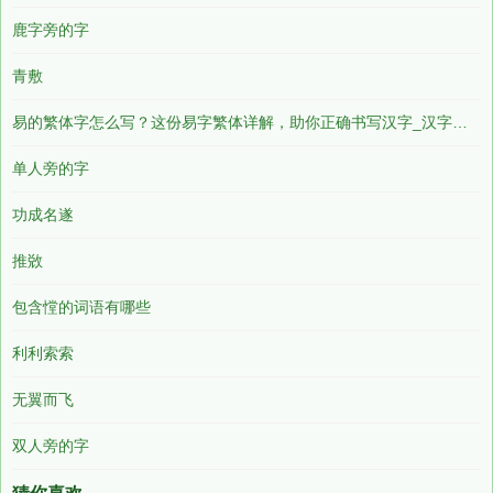
鹿字旁的字
青敷
易的繁体字怎么写？这份易字繁体详解，助你正确书写汉字_汉字繁体学习
单人旁的字
功成名遂
推敚
包含憆的词语有哪些
利利索索
无翼而飞
双人旁的字