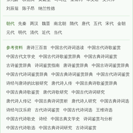
刘辰翁
陈子昂
纳兰性德
朝代
先秦
两汉
魏晋
南北朝
隋代
唐代
五代
宋代
金朝
元代
明代
清代
近代
当代
参考资料
唐诗三百首
中国古代诗词选读
中国古代诗歌鉴赏
中国古代文学史
中国古代诗歌鉴赏辞典
中国古典诗词鉴赏
古诗鉴赏辞典
诗词鉴赏指南
唐诗鉴赏辞典
中国古诗词鉴赏辞典
中国古代诗词鉴赏辞典
中国古典诗词鉴赏辞典
中国古代诗词鉴赏
诗经与唐诗的比较研究
唐代诗人传
中国古典诗歌鉴赏辞典
中国古典诗歌鉴赏
唐代诗歌研究
中国古代诗词研究
唐代诗人传记
中国古典诗词赏析
唐代诗人研究
中国古典诗词选
诗经与汉乐府
古代诗词鉴赏
中国古代诗词选
王维诗选
中国古代诗歌史
诗经
中国古典文学史
诗词鉴赏与分析
中国古代诗歌选
中国古典诗词研究
古诗词鉴赏