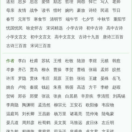
送别
思乡
思念
爱情
励志
哲理
闺怨
悼亡
写人
老师
母亲
友情
战争
读书
惜时
婉约
豪放
诗经
民谣
节日
春节
元宵节
寒食节
清明节
端午节
七夕节
中秋节
重阳节
忧国忧民
咏史怀古
宋词精选
小学古诗
初中古诗
高中古诗
小学文言文
初中文言文
高中文言文
古诗十九首
唐诗三百首
古诗三百首
宋词三百首
作者
李白
杜甫
苏轼
王维
杜牧
陆游
李煜
元稹
韩愈
岑参
齐己
贾岛
柳永
曹操
李贺
曹植
张籍
孟郊
皎然
许浑
罗隐
贯休
韦庄
屈原
王勃
张祜
王建
晏殊
岳飞
姚合
卢纶
秦观
钱起
朱熹
韩偓
高适
方干
李峤
赵嘏
贺铸
郑谷
郑燮
张说
张炎
白居易
辛弃疾
李清照
刘禹锡
李商隐
陶渊明
孟浩然
柳宗元
王安石
欧阳修
韦应物
温庭筠
刘长卿
王昌龄
杨万里
诸葛亮
范仲淹
陆龟蒙
晏几道
周邦彦
杜荀鹤
吴文英
马致远
皮日休
左丘明
张九龄
权德舆
黄庭坚
司马迁
皇甫冉
卓文君
文天祥