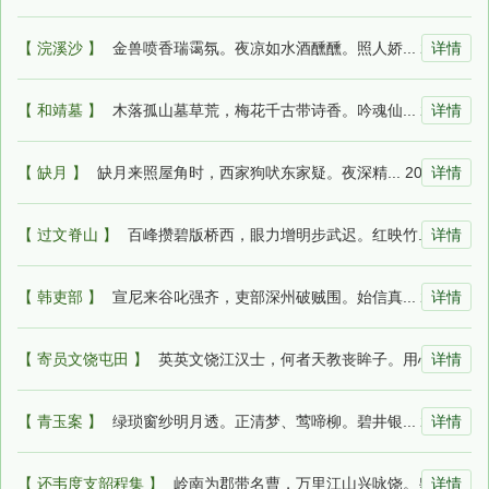
【 浣溪沙 】
金兽喷香瑞霭氛。夜凉如水酒醺醺。照人娇... 2026-07-12 23:34:22
详情
【 和靖墓 】
木落孤山墓草荒，梅花千古带诗香。吟魂仙... 2026-07-12 23:32:25
详情
【 缺月 】
缺月来照屋角时，西家狗吠东家疑。夜深精... 2026-07-12 23:31:02
详情
【 过文脊山 】
百峰攒碧版桥西，眼力增明步武迟。红映竹... 2026-07-12 23:29:31
详情
【 韩吏部 】
宣尼来谷叱强齐，吏部深州破贼围。始信真... 2026-07-12 23:29:30
详情
【 寄员文饶屯田 】
英英文饶江汉士，何者天教丧眸子。用心专... 2026-07-12 23:28:54
详情
【 青玉案 】
绿琐窗纱明月透。正清梦、莺啼柳。碧井银... 2026-07-12 23:28:21
详情
【 还韦度支韶程集 】
岭南为郡带名曹，万里江山兴咏饶。皇宋声... 2026-07-12 23:26:16
详情